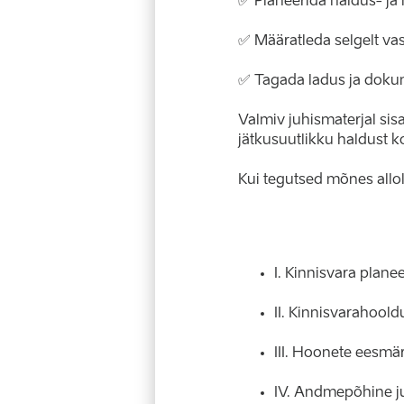
✅ Planeerida haldus- ja 
✅ Määratleda selgelt vas
✅ Tagada ladus ja dokum
Valmiv juhismaterjal sisa
jätkusuutlikku haldust k
Kui tegutsed mõnes allol
I. Kinnisvara planeer
II. Kinnisvarahoold
III. Hoonete eesmä
IV. Andmepõhine ju