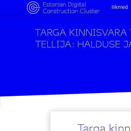
liikmed
TARGA KINNISVARA 
TELLIJA: HALDUSE 
Targa kinn