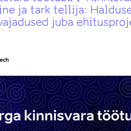
ne ja tark tellija: Halduse
ajadused juba ehitusproj
Tech