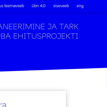
tus teemaveeb
übn 4.0
siseveeb
eng
ANEERIMINE JA TARK
UBA EHITUSPROJEKTI
ra