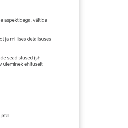
e aspektidega, vältida
t ja millises detailsuses
ide seadistused (sh
v üleminek ehituselt
jatel: