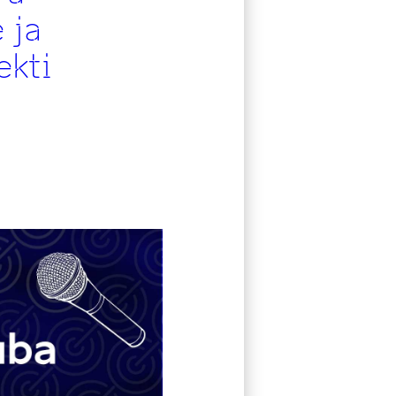
 ja
ekti