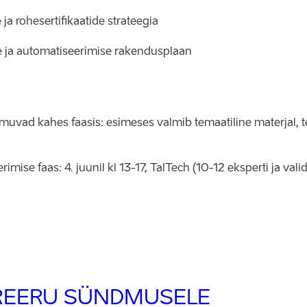
ja rohesertifikaatide strateegia
se ja automatiseerimise rakendusplaan
muvad kahes faasis: esimeses valmib temaatiline materjal, t
mise faas: 4. juunil kl 13-17, TalTech (10-12 eksperti ja valid
REERU SÜNDMUSELE