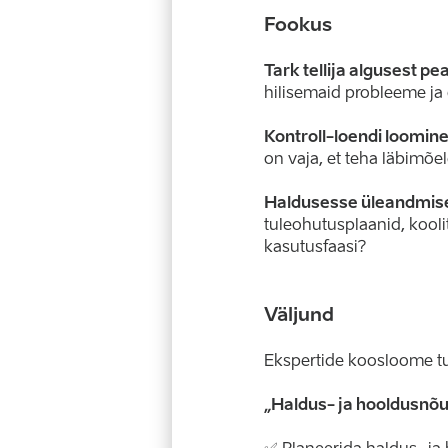
Fookus
Tark tellija algusest pe
hilisemaid probleeme ja
Kontroll-loendi loomin
on vaja, et teha läbimõe
Haldusesse üleandmis
tuleohutusplaanid, kooli
kasutusfaasi?
Väljund
Ekspertide koosloome tul
„Haldus- ja hooldusnõue