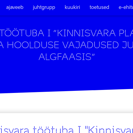
ajaveeb
juhtgrupp
kuukiri
toetused
e-ehi
TÖÖTUBA I “KINNISVARA PL
JA HOOLDUSE VAJADUSED J
ALGFAASIS”
isvara töötuba I "Kinnisva