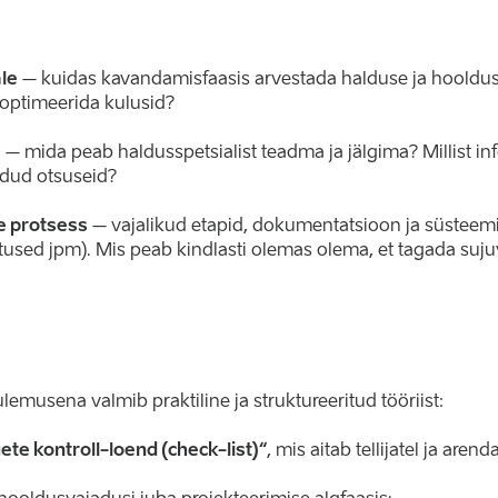
ale
– kuidas kavandamisfaasis arvestada halduse ja hooldus
 optimeerida kulusid?
e
– mida peab haldusspetsialist teadma ja jälgima? Millist info
ldud otsuseid?
e protsess
– vajalikud etapid, dokumentatsioon ja süsteem
tused jpm). Mis peab kindlasti olemas olema, et tagada suju
emusena valmib praktiline ja struktureeritud tööriist:
te kontroll-loend (check-list)“
, mis aitab tellijatel ja arenda