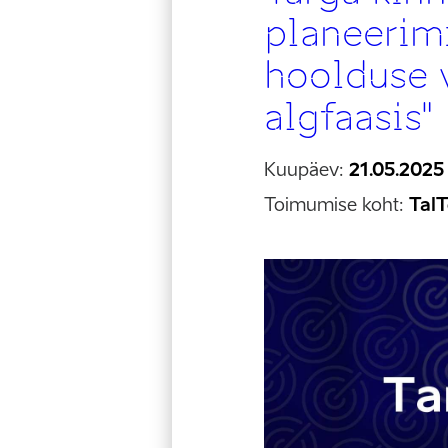
planeerimi
hoolduse v
algfaasis"
Kuupäev:
21.05.2025
Toimumise koht:
Tal