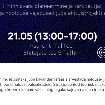
mine, et osataks juba kavandamisfaasis arvestada halduse- 
l-loend haldusspetsialistidele. Struktureeritud tööriist, mis to
kogu hoone elukaare vältel ning tagaks sujuvama ülemineku 