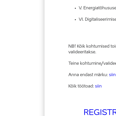
V. Energiatõhususe 
VI. Digitaliseerimi
NB! Kõik kohtumised toi
valideeritakse.
Teine kohtumine/valideeri
Anna endast märku:
siin
Kõik töötoad:
siin
REGIST