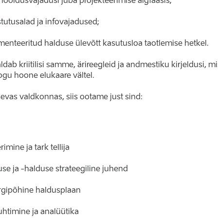
hooldusvajadusi juba projekteerimise algfaasis;
tutusalad ja infovajadused;
enteeritud halduse ülevõtt kasutusloa taotlemise hetkel.
ldab kriitilisi samme, ärireegleid ja andmestiku kirjeldusi, mi
ogu hoone elukaare vältel.
evas valdkonnas, siis ootame just sind:
imine ja tark tellija
use ja -halduse strateegiline juhend
rgipõhine haldusplaan
htimine ja analüütika